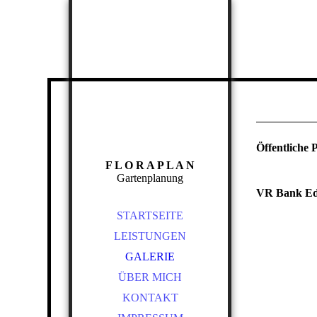
Öffentliche 
F L O R A P L A N
Gartenplanung
VR Bank E
STARTSEITE
LEISTUNGEN
GALERIE
ÜBER MICH
KONTAKT