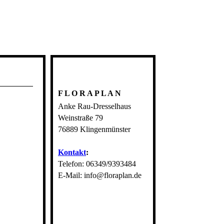
F L O R A P L A N
Anke Rau-Dresselhaus
Weinstraße 79
76889 Klingenmünster
Kontakt
:
Telefon: 06349/9393484
E-Mail: info@floraplan.de