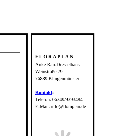
F L O R A P L A N
Anke Rau-Dresselhaus
Weinstraße 79
76889 Klingenmünster
Kontakt
:
Telefon: 06349/9393484
E-Mail: info@floraplan.de