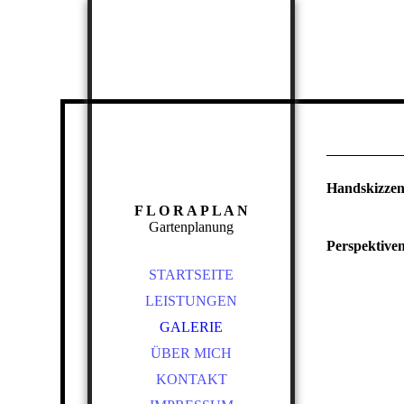
Handskizze
F L O R A P L A N
Gartenplanung
Perspektiven
STARTSEITE
LEISTUNGEN
GALERIE
ÜBER MICH
KONTAKT