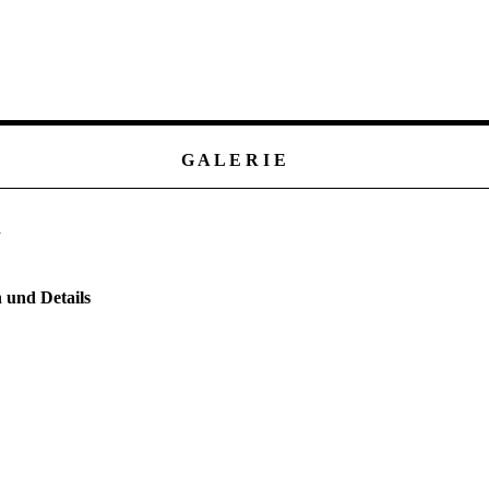
G A L E R I E
n
 und Details