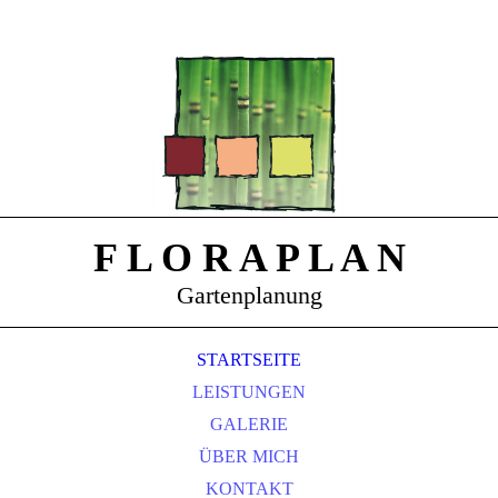
F L O R A P L A N
Gartenplanung
STARTSEITE
LEISTUNGEN
GALERIE
ÜBER MICH
KONTAKT