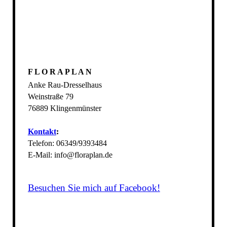
F L O R A P L A N
Anke Rau-Dresselhaus
Weinstraße 79
76889 Klingenmünster
Kontakt
:
Telefon: 06349/9393484
E-Mail: info@floraplan.de
Besuchen Sie mich auf Facebook!