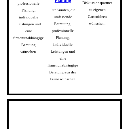
Planung
Diskussionspartner
professionelle
zu eigenen
Für Kunden, die
Planung,
Gartenideen
umfassende
individuelle
wünschen.
Betreuung,
Leistungen und
professionelle
eine
Planung,
firmenunabhängige
individuelle
Beratung
Leistungen und
wünschen.
eine
firmenunabhängige
Beratung
aus der
Ferne
wünschen.